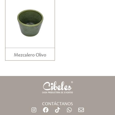
Mezcalero Olivo
CONTÁCTANOS
I
F
T
W
E