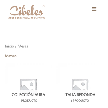
Ir
al
contenido
Inicio
/ Mesas
Mesas
COLECCIÓN AURA
ITALIA REDONDA
1 PRODUCTO
1 PRODUCTO