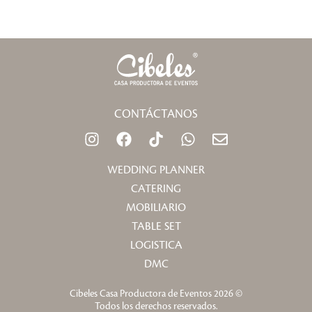
CONTÁCTANOS
I
F
T
W
E
n
a
i
h
n
s
c
k
a
v
WEDDING PLANNER
t
e
t
t
e
CATERING
a
b
o
s
l
MOBILIARIO
g
o
k
a
o
TABLE SET
r
o
p
p
a
k
p
e
LOGISTICA
m
DMC
Cibeles Casa Productora de Eventos 2026 ©
Todos los derechos reservados.