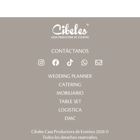
CONTÁCTANOS
I
F
T
W
E
n
a
i
h
n
s
c
k
a
v
WEDDING PLANNER
t
e
t
t
e
CATERING
a
b
o
s
l
MOBILIARIO
g
o
k
a
o
TABLE SET
r
o
p
p
a
k
p
e
LOGISTICA
m
DMC
Cibeles Casa Productora de Eventos 2026 ©
Todos los derechos reservados.