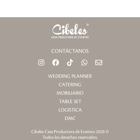
CONTÁCTANOS
I
F
T
W
E
n
a
i
h
n
s
c
k
a
v
WEDDING PLANNER
t
e
t
t
e
CATERING
a
b
o
s
l
MOBILIARIO
g
o
k
a
o
TABLE SET
r
o
p
p
a
k
p
e
LOGISTICA
m
DMC
Cibeles Casa Productora de Eventos 2026 ©
Todos los derechos reservados.