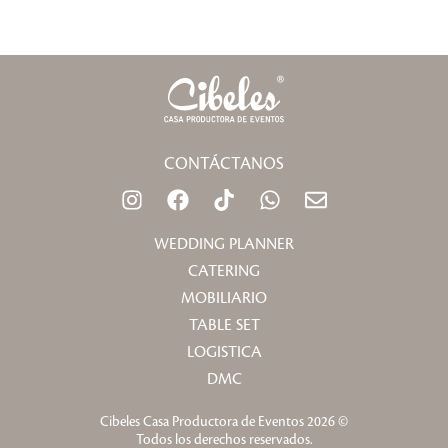
CONTÁCTANOS
I
F
T
W
E
n
a
i
h
n
s
c
k
a
v
WEDDING PLANNER
t
e
t
t
e
CATERING
a
b
o
s
l
MOBILIARIO
g
o
k
a
o
TABLE SET
r
o
p
p
a
k
p
e
LOGISTICA
m
DMC
Cibeles Casa Productora de Eventos 2026 ©
Todos los derechos reservados.