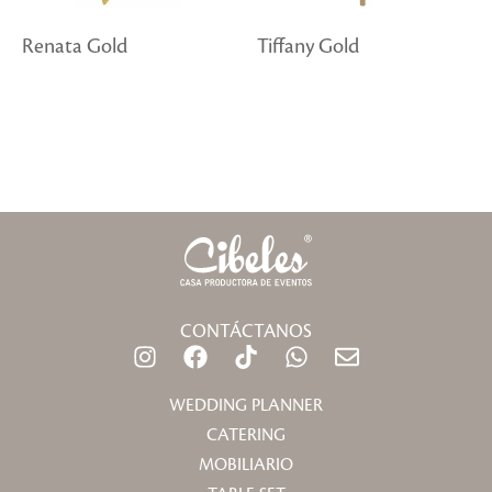
Renata Gold
Tiffany Gold
CONTÁCTANOS
I
F
T
W
E
n
a
i
h
n
s
c
k
a
v
WEDDING PLANNER
t
e
t
t
e
CATERING
a
b
o
s
l
MOBILIARIO
g
o
k
a
o