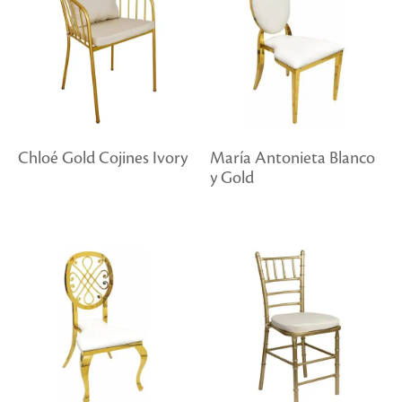
Chloé Gold Cojines Ivory
María Antonieta Blanco
y Gold